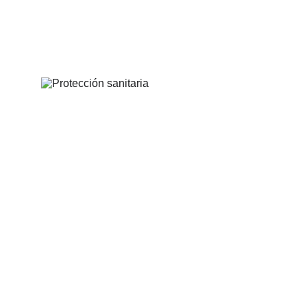
ATENCIÓN SANITARIA
Elie Ayurugali
4/9/2026
3 min read
Real Decreto 180/2026